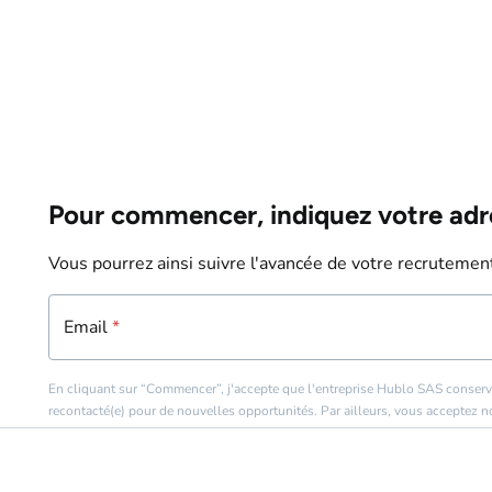
Pour commencer, indiquez votre adr
Vous pourrez ainsi suivre l'avancée de votre recrutement
Email
Email
*
*
En cliquant sur “Commencer”, j'accepte que l'entreprise Hublo SAS conserv
recontacté(e) pour de nouvelles opportunités. Par ailleurs, vous acceptez 