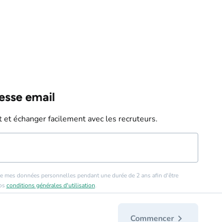
esse email
 et échanger facilement avec les recruteurs.
e mes données personnelles pendant une durée de 2 ans afin d'être
nos
conditions générales d'utilisation
.
chevron_right
Commencer