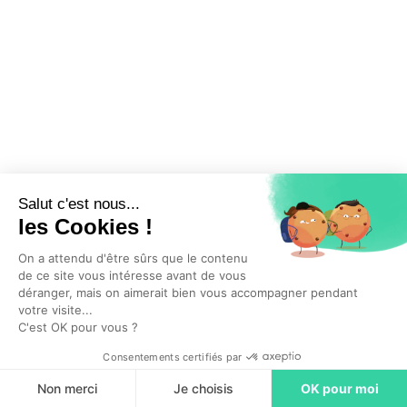
Salut c'est nous...
les Cookies !
En cliquant sur “Commencer”, j'accepte que l'entreprise Hublo SAS conserve
On a attendu d'être sûrs que le contenu
mes données personnelles pendant une durée de 2 ans afin d'être
de ce site vous intéresse avant de vous
recontacté(e) pour de nouvelles opportunités. Par ailleurs, vous acceptez nos
déranger, mais on aimerait bien vous accompagner pendant
votre visite...
conditions générales d'utilisation
.
C'est OK pour vous ?
Consentements certifiés par
Commencer
Non merci
Je choisis
OK pour moi