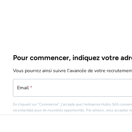
Pour commencer, indiquez votre adr
Vous pourrez ainsi suivre l'avancée de votre recrutement
Email
Email
*
*
En cliquant sur “Commencer”, j'accepte que l'entreprise Hublo SAS conserv
recontacté(e) pour de nouvelles opportunités. Par ailleurs, vous acceptez 