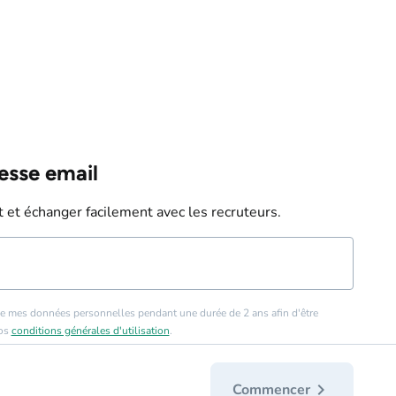
esse email
 et échanger facilement avec les recruteurs.
e mes données personnelles pendant une durée de 2 ans afin d'être
nos
conditions générales d'utilisation
.
chevron_right
Commencer