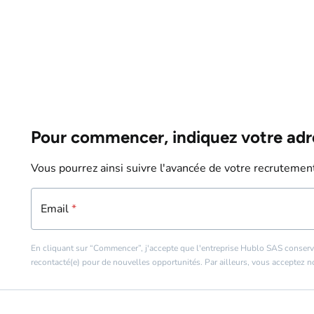
Pour commencer, indiquez votre adr
Vous pourrez ainsi suivre l'avancée de votre recrutement
Email
Email
*
*
En cliquant sur “Commencer”, j'accepte que l'entreprise Hublo SAS conserv
recontacté(e) pour de nouvelles opportunités. Par ailleurs, vous acceptez 