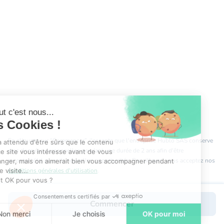
Salut c'est nous...
les Cookies !
En cliquant sur “Commencer”, j'accepte que l'entreprise Hublo SAS conserve
On a attendu d'être sûrs que le contenu
mes données personnelles pendant une durée de 2 ans afin d'être
de ce site vous intéresse avant de vous
recontacté(e) pour de nouvelles opportunités. Par ailleurs, vous acceptez nos
déranger, mais on aimerait bien vous accompagner pendant
votre visite...
conditions générales d'utilisation
.
C'est OK pour vous ?
Consentements certifiés par
Commencer
Non merci
Je choisis
OK pour moi