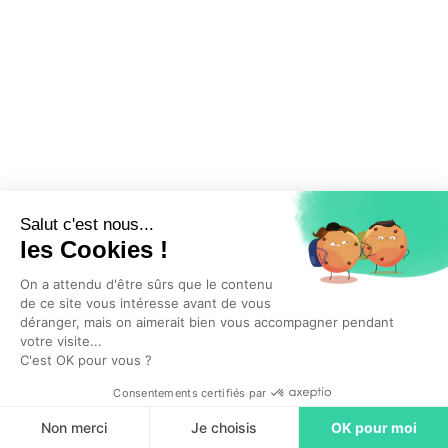
Salut c'est nous...
les Cookies !
En cliquant sur “Commencer”, j'accepte que l'entreprise Hublo SAS conserve
On a attendu d'être sûrs que le contenu
mes données personnelles pendant une durée de 2 ans afin d'être
de ce site vous intéresse avant de vous
recontacté(e) pour de nouvelles opportunités. Par ailleurs, vous acceptez nos
déranger, mais on aimerait bien vous accompagner pendant
votre visite...
conditions générales d'utilisation
.
C'est OK pour vous ?
Consentements certifiés par
Commencer
Non merci
Je choisis
OK pour moi