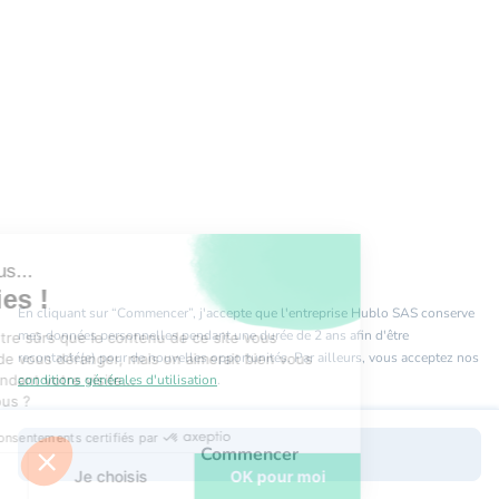
est nous...
ookies !
En cliquant sur “Commencer”, j'accepte que l'entreprise Hublo SAS conserve
ndu d'être sûrs que le contenu
mes données personnelles pendant une durée de 2 ans afin d'être
e vous intéresse avant de vous
recontacté(e) pour de nouvelles opportunités. Par ailleurs, vous acceptez nos
 mais on aimerait bien vous accompagner pendant
e...
conditions générales d'utilisation
.
pour vous ?
Consentements certifiés par
Commencer
erci
Je choisis
OK pour moi