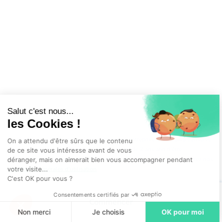
Salut c'est nous...
les Cookies !
En cliquant sur “Commencer”, j'accepte que l'entreprise Hublo SAS conserve
On a attendu d'être sûrs que le contenu
mes données personnelles pendant une durée de 2 ans afin d'être
de ce site vous intéresse avant de vous
recontacté(e) pour de nouvelles opportunités. Par ailleurs, vous acceptez nos
déranger, mais on aimerait bien vous accompagner pendant
votre visite...
conditions générales d'utilisation
.
C'est OK pour vous ?
Consentements certifiés par
Commencer
Non merci
Je choisis
OK pour moi