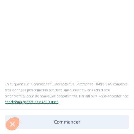
En cliquant sur “Commencer”, j'accepte que l'entreprise Hublo SAS conserve
mes données personnelles pendant une durée de 2 ans afin d'être
que le contenu de ce site vous
recontacté(e) pour de nouvelles opportunités. Par ailleurs, vous acceptez nos
éranger, mais on aimerait bien vous
 visite...
conditions générales d'utilisation
.
s certifiés par
Commencer
Je choisis
OK pour moi